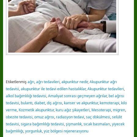
Etiketlenmiş
ağrı
,
ağrı tedavileri
,
akpunktur nedir
,
Akupunktur ağrı
tedavisi
,
akupunktur ile tedavi edilen hastalıklar
,
Akupunktur tedavileri
,
alkol bağımlılığı tedavisi
,
Amaliyat sonrası geçmeyen ağrılar
,
bel ağrısı
tedavisi
,
bulantı
,
diabet
,
diş ağrısı
,
kanser ve akpunktur
,
kemoterapi
,
kilo
verme
,
Kozmetik akupunktur
,
kuru ağız şikayetleri
,
Mesoterapi
,
migren
,
obezite tedavisi
,
omuz ağrısı
,
radiasyon tedavi
,
saç dökülmesi
,
selülit
tedavisi
,
sigara bağımlılığı tedavisi
,
şişmanlık
,
sıcak basmaları
,
yiyecek
bağımlılığı
,
yorgunluk
,
yüz bölgesi rejenerasyonu