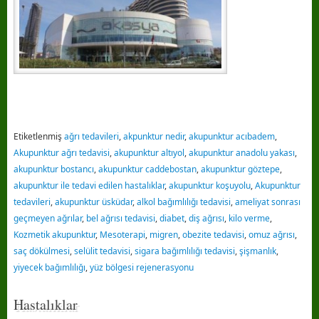
Etiketlenmiş
ağrı tedavileri
,
akpunktur nedir
,
akupunktur acıbadem
,
Akupunktur ağrı tedavisi
,
akupunktur altıyol
,
akupunktur anadolu yakası
,
akupunktur bostancı
,
akupunktur caddebostan
,
akupunktur göztepe
,
akupunktur ile tedavi edilen hastalıklar
,
akupunktur koşuyolu
,
Akupunktur
tedavileri
,
akupunktur üsküdar
,
alkol bağımlılığı tedavisi
,
ameliyat sonrası
geçmeyen ağrılar
,
bel ağrısı tedavisi
,
diabet
,
diş ağrısı
,
kilo verme
,
Kozmetik akupunktur
,
Mesoterapi
,
migren
,
obezite tedavisi
,
omuz ağrısı
,
saç dökülmesi
,
selülit tedavisi
,
sigara bağımlılığı tedavisi
,
şişmanlık
,
yiyecek bağımlılığı
,
yüz bölgesi rejenerasyonu
Hastalıklar