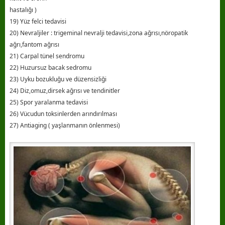
hastalığı )
19) Yüz felci tedavisi
20) Nevraljiler : trigeminal nevralji tedavisi,zona ağrısı,nöropatik
ağrı,fantom ağrısı
21) Carpal tünel sendromu
22) Huzursuz bacak sedromu
23) Uyku bozukluğu ve düzensizliği
24) Diz,omuz,dirsek ağrısı ve tendinitler
25) Spor yaralanma tedavisi
26) Vücudun toksinlerden arındırılması
27) Antiaging ( yaşlanmanın önlenmesi)