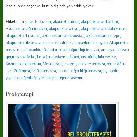
kısa sürede geçer ve bunun dışında yan etkisi yoktur.
Etiketlenmiş
ağrı tedavileri
,
akpunktur nedir
,
akupunktur acıbadem
,
Akupunktur ağrı tedavisi
,
akupunktur altıyol
,
akupunktur anadolu yakası
,
akupunktur bostancı
,
akupunktur caddebostan
,
akupunktur göztepe
,
akupunktur ile tedavi edilen hastalıklar
,
akupunktur koşuyolu
,
Akupunktur
tedavileri
,
akupunktur üsküdar
,
alkol bağımlılığı tedavisi
,
ameliyat sonrası
geçmeyen ağrılar
,
bel ağrısı tedavisi
,
diabet
,
diş ağrısı
,
kilo verme
,
Kozmetik akupunktur
,
Mesoterapi
,
migren
,
obezite tedavisi
,
omuz ağrısı
,
saç dökülmesi
,
selülit tedavisi
,
sigara bağımlılığı tedavisi
,
şişmanlık
,
yiyecek bağımlılığı
,
yüz bölgesi rejenerasyonu
Proloterapi