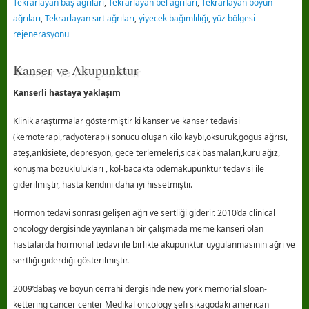
Tekrarlayan baş ağrıları
,
Tekrarlayan bel ağrıları
,
Tekrarlayan boyun
ağrıları
,
Tekrarlayan sırt ağrıları
,
yiyecek bağımlılığı
,
yüz bölgesi
rejenerasyonu
Kanser ve Akupunktur
Kanserli hastaya yaklaşım
Klinik araştırmalar göstermiştir ki kanser ve kanser tedavisi
(kemoterapi,radyoterapi) sonucu oluşan kilo kaybı,öksürük,gögüs ağrısı,
ateş,ankisiete, depresyon, gece terlemeleri,sıcak basmaları,kuru ağız,
konuşma bozuklulukları , kol-bacakta ödemakupunktur tedavisi ile
giderilmiştir, hasta kendini daha iyi hissetmiştir.
Hormon tedavi sonrası gelişen ağrı ve sertliği giderir. 2010’da clinical
oncology dergisinde yayınlanan bir çalışmada meme kanseri olan
hastalarda hormonal tedavi ile birlikte akupunktur uygulanmasının ağrı ve
sertliği giderdiği gösterilmiştir.
2009’dabaş ve boyun cerrahi dergisinde new york memorial sloan-
kettering cancer center Medikal oncology şefi şikagodaki american