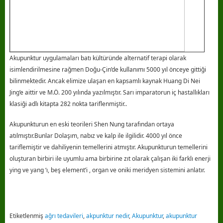
Akupunktur uygulamaları batı kültüründe alternatif terapi olarak
isimlendirilmesine rağmen Doğu-Çin’de kullanımı 5000 yıl önceye gittiği
bilinmektedir. Ancak elimize ulaşan en kapsamlı kaynak Huang Di Nei
Jing’e aittir ve M.Ö. 200 yılında yazılmıştır. Sarı imparatorun iç hastallıkları
klasiği adlı kitapta 282 nokta tariflenmiştir..
Akupunkturun en eski teorileri Shen Nung tarafından ortaya
atılmıştır.Bunlar Dolaşım, nabız ve kalp ile ilgilidir. 4000 yıl önce
tariflemiştir ve dahiliyenin temellerini atmıştır. Akupunkturun temellerini
oluşturan birbiri ile uyumlu ama birbirine zıt olarak çalışan iki farklı enerji
ying ve yang ‘ı, beş element’i , organ ve oniki meridyen sistemini anlatır.
Etiketlenmiş
ağrı tedavileri
,
akpunktur nedir
,
Akupunktur
,
akupunktur
acıbadem
,
Akupunktur ağrı tedavisi
,
Akupunktur ağrı tedavisi nedir
,
akupunktur altıyol
,
akupunktur anadolu yakası
,
akupunktur bostancı
,