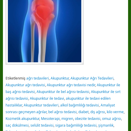
Etiketlenmiş
ağrı tedavileri
,
Akupunktur
,
Akupunktur Ağrı Tedavileri
,
Akupunktur ağrı tedavisi
,
Akupunktur ağrı tedavisi nedir
,
Akupunktur ile
baş ağrısı tedavisi
,
Akupunktur ile bel ağrısı tedavisi
,
Akupunktur ile sırt
ağrısı tedavisi
,
Akupunktur ile tedavi
,
akupunktur ile tedavi edilen
hastalıklar
,
Akupunktur tedavileri
,
alkol bağımlılığı tedavisi
,
Amaliyat
sonrası geçmeyen ağrılar
,
bel ağrısı tedavisi
,
diabet
,
diş ağrısı
,
kilo verme
,
Kozmetik akupunktur
,
Mesoterapi
,
migren
,
obezite tedavisi
,
omuz ağrısı
,
saç dökülmesi
,
selülit tedavisi
,
sigara bağımlılığı tedavisi
,
şişmanlık
,