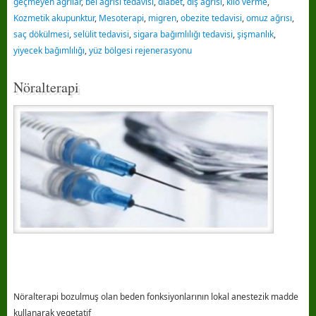
geçmeyen ağrılar
,
bel ağrısı tedavisi
,
diabet
,
diş ağrısı
,
kilo verme
,
Kozmetik akupunktur
,
Mesoterapi
,
migren
,
obezite tedavisi
,
omuz ağrısı
,
saç dökülmesi
,
selülit tedavisi
,
sigara bağımlılığı tedavisi
,
şişmanlık
,
yiyecek bağımlılığı
,
yüz bölgesi rejenerasyonu
Nöralterapi
Nöralterapi bozulmuş olan beden fonksiyonlarının lokal anestezik madde
kullanarak vegetatif