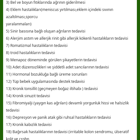
3) Bel ve boyun fıtıklarında ağrının giderilmesi
4) Eklem hastalıkları(meniscus yırtılması,eklem içindeki sıvının
azaltılması,sporcu
yaralanmaları)
5) Sinir basısına bağlı oluşan ağrıların tedavisi
6) Alerjim astım ve allerjik rinit gibi allerjik kökenli hastalıkların tedavisi
7) Romatizmal hastalıkların tedavisi
8) troid hastalıkların tedavisi
9) Menapoz döneminde görülen şikayetlerin tedavisi
10) Adet düzensızlikleri ve şiddetli adet sancılarının tedavisi
11) Hormonal bozukluğa bağlı üreme sorunları
12) Tüp bebek uygulamasında destek tedavisi
13) Kronik tonsillit (geçmeyen boğaz iltihabı ) tedavisi
14) Kronik sinuzit tedavisi
15) Fibromiyalji (yaygın kas ağrıları) devamlı yorgunluk hissi ve halsizlik
tedavisi
16) Depresyon ve panik atak gibi ruhsal hastalıkların tedavisi
17) Kronik kabızlık tedavisi
18) Bağırsak hastalıklarının tedavisi (irritable kolon sendromu, ülseratif
kolit ve crohn