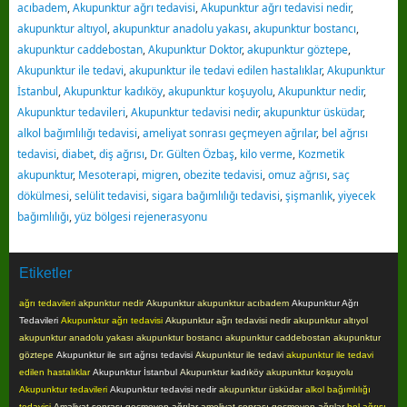
akupunktur caddebostan
,
Akupunktur Doktor
,
akupunktur göztepe
,
Akupunktur ile tedavi
,
akupunktur ile tedavi edilen hastalıklar
,
Akupunktur
İstanbul
,
Akupunktur kadıköy
,
akupunktur koşuyolu
,
Akupunktur nedir
,
Akupunktur tedavileri
,
Akupunktur tedavisi nedir
,
akupunktur üsküdar
,
alkol bağımlılığı tedavisi
,
ameliyat sonrası geçmeyen ağrılar
,
bel ağrısı
tedavisi
,
diabet
,
diş ağrısı
,
Dr. Gülten Özbaş
,
kilo verme
,
Kozmetik
akupunktur
,
Mesoterapi
,
migren
,
obezite tedavisi
,
omuz ağrısı
,
saç
dökülmesi
,
selülit tedavisi
,
sigara bağımlılığı tedavisi
,
şişmanlık
,
yiyecek
bağımlılığı
,
yüz bölgesi rejenerasyonu
Etiketler
ağrı tedavileri
akpunktur nedir
Akupunktur
akupunktur acıbadem
Akupunktur Ağrı
Tedavileri
Akupunktur ağrı tedavisi
Akupunktur ağrı tedavisi nedir
akupunktur altıyol
akupunktur anadolu yakası
akupunktur bostancı
akupunktur caddebostan
akupunktur
göztepe
Akupunktur ile sırt ağrısı tedavisi
Akupunktur ile tedavi
akupunktur ile tedavi
edilen hastalıklar
Akupunktur İstanbul
Akupunktur kadıköy
akupunktur koşuyolu
Akupunktur tedavileri
Akupunktur tedavisi nedir
akupunktur üsküdar
alkol bağımlılığı
tedavisi
Amaliyat sonrası geçmeyen ağrılar
ameliyat sonrası geçmeyen ağrılar
bel ağrısı
tedavisi
diabet
diş ağrısı
Genel
kilo verme
Kozmetik akupunktur
Mesoterapi
migren