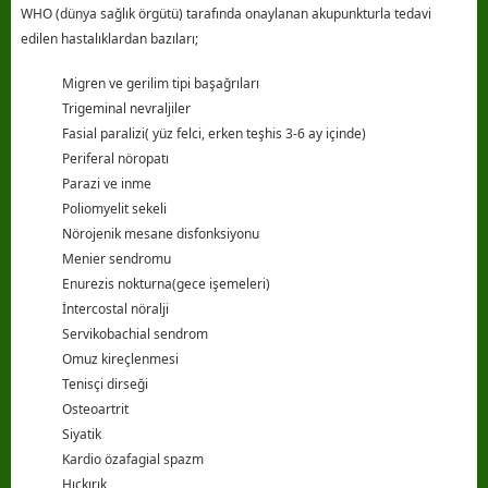
WHO (dünya sağlık örgütü) tarafında onaylanan akupunkturla tedavi
edilen hastalıklardan bazıları;
Migren ve gerilim tipi başağrıları
Trigeminal nevraljiler
Fasial paralizi( yüz felci, erken teşhis 3-6 ay içinde)
Periferal nöropatı
Parazi ve inme
Poliomyelit sekeli
Nörojenik mesane disfonksiyonu
Menier sendromu
Enurezis nokturna(gece işemeleri)
İntercostal nöralji
Servikobachial sendrom
Omuz kireçlenmesi
Tenisçi dirseği
Osteoartrit
Siyatik
Kardio özafagial spazm
Hıçkırık