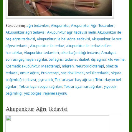
Etiketlenmiş
ağrı tedavileri
,
Akupunktur
,
Akupunktur Ağrı Tedavileri
,
Akupunktur ağrı tedavisi
,
Akupunktur ağrı tedavisi nedir
,
Akupunktur ile
baş ağrısı tedavisi
,
Akupunktur ile bel ağrısı tedavisi
,
Akupunktur ile sırt
ağrısı tedavisi
,
Akupunktur ile tedavi
,
akupunktur ile tedavi edilen
hastalıklar
,
Akupunktur tedavileri
,
alkol bağımlılığı tedavisi
,
Amaliyat
sonrası geçmeyen ağrılar
,
bel ağrısı tedavisi
,
diabet
,
diş ağrısı
,
kilo verme
,
Kozmetik akupunktur
,
Mesoterapi
,
migren
,
Neuroproloterapi
,
obezite
tedavisi
,
omuz ağrısı
,
Proloterapi
,
saç dökülmesi
,
selülit tedavisi
,
sigara
bağımlılığı tedavisi
,
şişmanlık
,
Tekrarlayan baş ağrıları
,
Tekrarlayan bel
ağrıları
,
Tekrarlayan boyun ağrıları
,
Tekrarlayan sırt ağrıları
,
yiyecek
bağımlılığı
,
yüz bölgesi rejenerasyonu
Akupunktur Ağrı Tedavisi