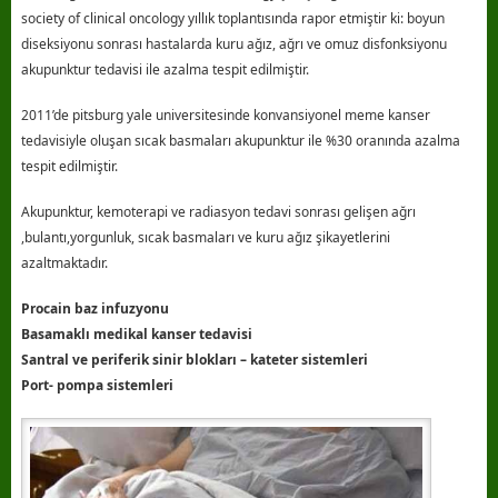
society of clinical oncology yıllık toplantısında rapor etmiştir ki: boyun
diseksiyonu sonrası hastalarda kuru ağız, ağrı ve omuz disfonksiyonu
akupunktur tedavisi ile azalma tespit edilmiştir.
2011’de pitsburg yale universitesinde konvansiyonel meme kanser
tedavisiyle oluşan sıcak basmaları akupunktur ile %30 oranında azalma
tespit edilmiştir.
Akupunktur, kemoterapi ve radiasyon tedavi sonrası gelişen ağrı
,bulantı,yorgunluk, sıcak basmaları ve kuru ağız şikayetlerini
azaltmaktadır.
Procain baz infuzyonu
Basamaklı medikal kanser tedavisi
Santral ve periferik sinir blokları – kateter sistemleri
Port- pompa sistemleri