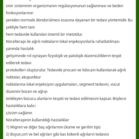
sinir sisteminin organizmanın regülasyonunun sağlanması ve beden
fonksiyonlarının
yeniden normale döndürülmesi esasına dayanan bir tedavi yöntemidir. Bu
şekliyle hem tanı
hem tedavide kullanılan önemli bir metotdur.
Nöralterapi ile ağrılı noktaların lokal enjeksiyonlarla rahatlatılması
yanında hastalık
gelişiminde rol oynayan fizyolojik ve patolojik düzensizliklerin tespit
edilerek tedavi
protokolleri oluşturulur. Tedavide procain ve lidocain kullanılarak ağrılı
noktalar, akupunktur
noktalarına lokal enjeksiyon uygulamaları, segment tedavisi, vücut
düzenini bozan ve ağrıyı
tetikleyen bozucu alanların tespiti ve tedavi edilmesini kapsar. Böylece
hastalıklara kalıcı
çözüm sağlanır.
Nöralterapinin kullanıldığı hastalıklar
1) Migren ve diğer baş ağrılarının (küme ve gerilim tipi)
2) Boyun,sırt ve bel ağrıları gibi kas kökenli ağrıların tedavisi