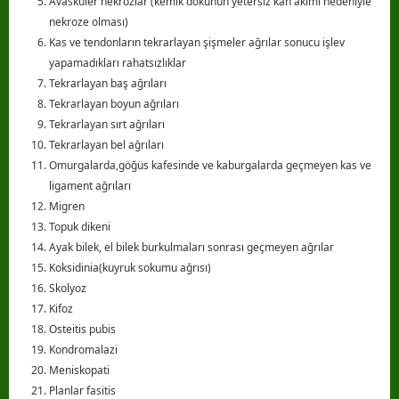
Avaskuler nekrozlar (kemik dokunun yetersiz kan akımı nedeniyle
nekroze olması)
Kas ve tendonların tekrarlayan şişmeler ağrılar sonucu işlev
yapamadıkları rahatsızlıklar
Tekrarlayan baş ağrıları
Tekrarlayan boyun ağrıları
Tekrarlayan sırt ağrıları
Tekrarlayan bel ağrıları
Omurgalarda,göğüs kafesinde ve kaburgalarda geçmeyen kas ve
ligament ağrıları
Migren
Topuk dikeni
Ayak bilek, el bilek burkulmaları sonrası geçmeyen ağrılar
Koksidinia(kuyruk sokumu ağrısı)
Skolyoz
Kifoz
Osteitis pubis
Kondromalazi
Meniskopati
Planlar fasitis