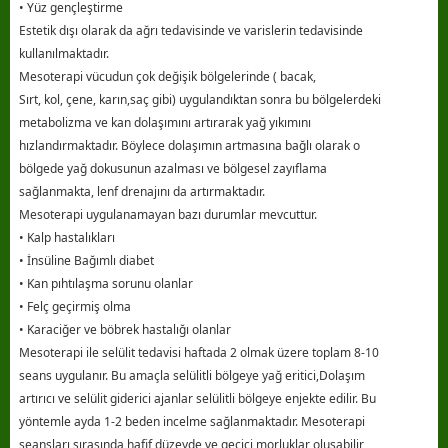
• Yüz gençleştirme
Estetik dışı olarak da ağrı tedavisinde ve varislerin tedavisinde
kullanılmaktadır.
Mesoterapi vücudun çok değişik bölgelerinde ( bacak,
Sırt, kol, çene, karın,saç gibi) uygulandıktan sonra bu bölgelerdeki
metabolizma ve kan dolaşımını artırarak yağ yıkımını
hızlandırmaktadır. Böylece dolaşımın artmasına bağlı olarak o
bölgede yağ dokusunun azalması ve bölgesel zayıflama
sağlanmakta, lenf drenajını da artırmaktadır.
Mesoterapi uygulanamayan bazı durumlar mevcuttur.
• Kalp hastalıkları
• İnsüline Bağımlı diabet
• Kan pıhtılaşma sorunu olanlar
• Felç geçirmiş olma
• Karaciğer ve böbrek hastalığı olanlar
Mesoterapi ile selülit tedavisi haftada 2 olmak üzere toplam 8-10
seans uygulanır. Bu amaçla selülitli bölgeye yağ eritici,Dolaşım
artırıcı ve selülit giderici ajanlar selülitli bölgeye enjekte edilir. Bu
yöntemle ayda 1-2 beden incelme sağlanmaktadır. Mesoterapi
seansları sırasında hafif düzeyde ve geçici morluklar oluşabilir,