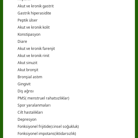
Akut ve kronik gastrit
Gastrik hiperasidite
Peptik ülser
Akut ve kronik kolit
Konstipasyon
Diare
Akut ve kronik farenjit
Akut ve kronik rinit
Akut sinuzit
Akut bronşit
Bronşial astım
Gingivit
Diş ağrısı
PMS( menstruel rahatsızlıklar)
Spor yaralanmaları
Cilt hastalıkları
Depresyon
Fonksiyonel frijitide(cinsel soğukluk)
Fonksiyonel impotans(iktidarsızlık)