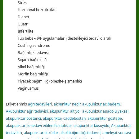
Stres
Hormonal bozukluklar
Diabet
Guatr
İnfertilite
Tüp bebek(IVF uygulamaları) destekleyici tedavi olarak
Cushing sendromu
Bağımlılık tedavisi
Sigara bağımlılığı
Alkol bağımlılığı
Morfin bağımlılığı
Yiyecek bağımlılığı(obesite-şişmanlık)
Vaginusmus
Etiketlenmiş
ağrı tedavileri
,
akpunktur nedir
,
akupunktur acıbadem
,
Akupunktur ağrı tedavisi
,
akupunktur altıyol
,
akupunktur anadolu yakası
,
akupunktur bostancı
,
akupunktur caddebostan
,
akupunktur göztepe
,
akupunktur ile tedavi edilen hastalıklar
,
akupunktur koşuyolu
,
Akupunktur
tedavileri
,
akupunktur üsküdar
,
alkol bağımlılığı tedavisi
,
ameliyat sonrası