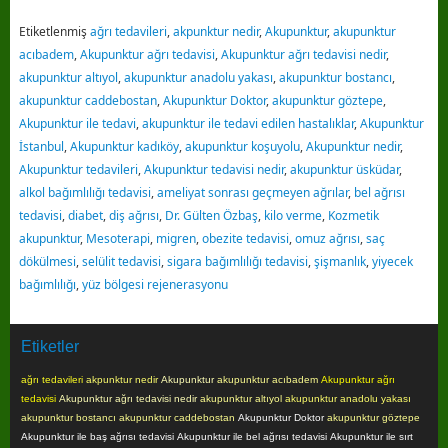
Etiketlenmiş
ağrı tedavileri
,
akpunktur nedir
,
Akupunktur
,
akupunktur
acıbadem
,
Akupunktur ağrı tedavisi
,
Akupunktur ağrı tedavisi nedir
,
akupunktur altıyol
,
akupunktur anadolu yakası
,
akupunktur bostancı
,
akupunktur caddebostan
,
Akupunktur Doktor
,
akupunktur göztepe
,
Akupunktur ile tedavi
,
akupunktur ile tedavi edilen hastalıklar
,
Akupunktur
İstanbul
,
Akupunktur kadıköy
,
akupunktur koşuyolu
,
Akupunktur nedir
,
Akupunktur tedavileri
,
Akupunktur tedavisi nedir
,
akupunktur üsküdar
,
alkol bağımlılığı tedavisi
,
ameliyat sonrası geçmeyen ağrılar
,
bel ağrısı
tedavisi
,
diabet
,
diş ağrısı
,
Dr. Gülten Özbaş
,
kilo verme
,
Kozmetik
akupunktur
,
Mesoterapi
,
migren
,
obezite tedavisi
,
omuz ağrısı
,
saç
dökülmesi
,
selülit tedavisi
,
sigara bağımlılığı tedavisi
,
şişmanlık
,
yiyecek
bağımlılığı
,
yüz bölgesi rejenerasyonu
Etiketler
ağrı tedavileri
akpunktur nedir
Akupunktur
akupunktur acıbadem
Akupunktur ağrı
tedavisi
Akupunktur ağrı tedavisi nedir
akupunktur altıyol
akupunktur anadolu yakası
akupunktur bostancı
akupunktur caddebostan
Akupunktur Doktor
akupunktur göztepe
Akupunktur ile baş ağrısı tedavisi
Akupunktur ile bel ağrısı tedavisi
Akupunktur ile sırt