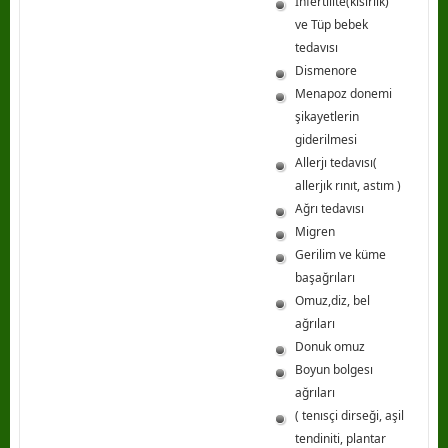
İnfertılıte(kısırlık)
ve Tüp bebek
tedavısı
Dismenore
Menapoz donemi
şikayetlerin
giderilmesi
Allerjı tedavısı(
allerjık rınıt, astım )
Ağrı tedavısı
Migren
Gerilim ve küme
başağrıları
Omuz,diz, bel
ağrıları
Donuk omuz
Boyun bolgesı
ağrıları
( tenısçi dirseği, aşil
tendiniti, plantar