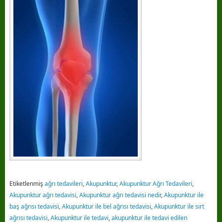
Etiketlenmiş
ağrı tedavileri
,
Akupunktur
,
Akupunktur Ağrı Tedavileri
,
Akupunktur ağrı tedavisi
,
Akupunktur ağrı tedavisi nedir
,
Akupunktur ile
baş ağrısı tedavisi
,
Akupunktur ile bel ağrısı tedavisi
,
Akupunktur ile sırt
ağrısı tedavisi
,
Akupunktur ile tedavi
,
akupunktur ile tedavi edilen