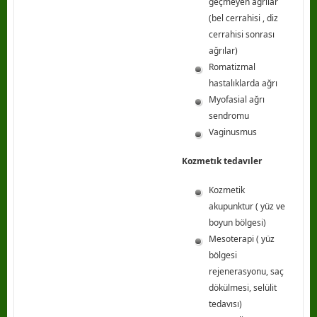
geçmeyen ağrılar
(bel cerrahisi , diz
cerrahisi sonrası
ağrılar)
Romatizmal
hastalıklarda ağrı
Myofasial ağrı
sendromu
Vaginusmus
Kozmetık tedavıler
Kozmetik
akupunktur ( yüz ve
boyun bölgesi)
Mesoterapi ( yüz
bölgesi
rejenerasyonu, saç
dökülmesi, selülit
tedavısı)