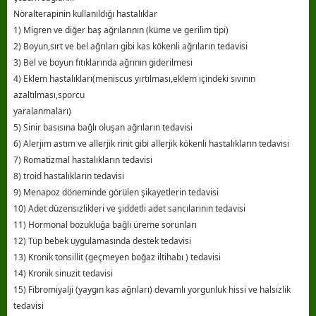
Nöralterapinin kullanıldığı hastalıklar
1) Migren ve diğer baş ağrılarının (küme ve gerilim tipi)
2) Boyun,sırt ve bel ağrıları gibi kas kökenli ağrıların tedavisi
3) Bel ve boyun fıtıklarında ağrının giderilmesi
4) Eklem hastalıkları(meniscus yırtılması,eklem içindeki sıvının
azaltılması,sporcu
yaralanmaları)
5) Sinir basısına bağlı oluşan ağrıların tedavisi
6) Alerjim astım ve allerjik rinit gibi allerjik kökenli hastalıkların tedavisi
7) Romatizmal hastalıkların tedavisi
8) troid hastalıkların tedavisi
9) Menapoz döneminde görülen şikayetlerin tedavisi
10) Adet düzensızlikleri ve şiddetli adet sancılarının tedavisi
11) Hormonal bozukluğa bağlı üreme sorunları
12) Tüp bebek uygulamasında destek tedavisi
13) Kronik tonsillit (geçmeyen boğaz iltihabı ) tedavisi
14) Kronik sinuzit tedavisi
15) Fibromiyalji (yaygın kas ağrıları) devamlı yorgunluk hissi ve halsizlik
tedavisi