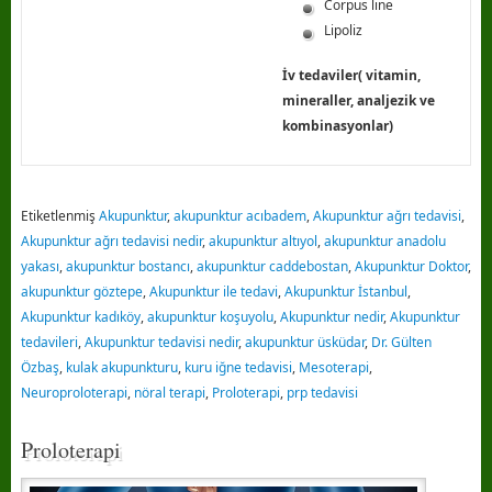
Corpus line
Lipoliz
İv tedaviler( vitamin,
mineraller, analjezik ve
kombinasyonlar)
Etiketlenmiş
Akupunktur
,
akupunktur acıbadem
,
Akupunktur ağrı tedavisi
,
Akupunktur ağrı tedavisi nedir
,
akupunktur altıyol
,
akupunktur anadolu
yakası
,
akupunktur bostancı
,
akupunktur caddebostan
,
Akupunktur Doktor
,
akupunktur göztepe
,
Akupunktur ile tedavi
,
Akupunktur İstanbul
,
Akupunktur kadıköy
,
akupunktur koşuyolu
,
Akupunktur nedir
,
Akupunktur
tedavileri
,
Akupunktur tedavisi nedir
,
akupunktur üsküdar
,
Dr. Gülten
Özbaş
,
kulak akupunkturu
,
kuru iğne tedavisi
,
Mesoterapi
,
Neuroproloterapi
,
nöral terapi
,
Proloterapi
,
prp tedavisi
Proloterapi