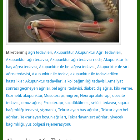
Etiketlenmiş
ağrı tedavileri
,
Akupunktur
,
Akupunktur Ağrı Tedavileri
,
Akupunktur ağrı tedavisi
,
Akupunktur ağrı tedavisi nedir
,
Akupunktur ile
baş ağrısı tedavisi
,
Akupunktur ile bel ağrısı tedavisi
,
Akupunktur ile sırt
ağrısı tedavisi
,
Akupunktur ile tedavi
,
akupunktur ile tedavi edilen
hastalıklar
,
Akupunktur tedavileri
,
alkol bağımlılığı tedavisi
,
Amaliyat
sonrası geçmeyen ağrılar
,
bel ağrısı tedavisi
,
diabet
,
diş ağrısı
,
kilo verme
,
Kozmetik akupunktur
,
Mesoterapi
,
migren
,
Neuroproloterapi
,
obezite
tedavisi
,
omuz ağrısı
,
Proloterapi
,
saç dökülmesi
,
selülit tedavisi
,
sigara
bağımlılığı tedavisi
,
şişmanlık
,
Tekrarlayan baş ağrıları
,
Tekrarlayan bel
ağrıları
,
Tekrarlayan boyun ağrıları
,
Tekrarlayan sırt ağrıları
,
yiyecek
bağımlılığı
,
yüz bölgesi rejenerasyonu