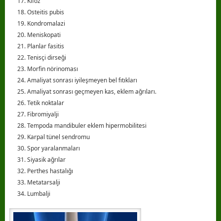
Kifoz
Osteitis pubis
Kondromalazi
Meniskopati
Planlar fasitis
Tenisçi dirseği
Morfin nörinoması
Amaliyat sonrası iyileşmeyen bel fıtıkları
Amaliyat sonrası geçmeyen kas, eklem ağrıları.
Tetik noktalar
Fibromiyalji
Tempoda mandibuler eklem hipermobilitesi
Karpal tünel sendromu
Spor yaralanmaları
Siyasik ağrılar
Perthes hastalığı
Metatarsalji
Lumbalji