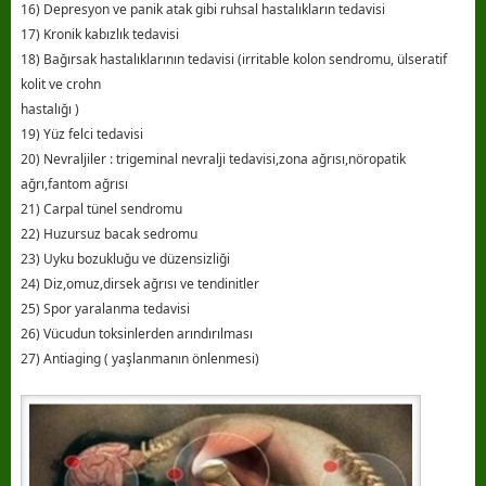
16) Depresyon ve panik atak gibi ruhsal hastalıkların tedavisi
17) Kronik kabızlık tedavisi
18) Bağırsak hastalıklarının tedavisi (irritable kolon sendromu, ülseratif
kolit ve crohn
hastalığı )
19) Yüz felci tedavisi
20) Nevraljiler : trigeminal nevralji tedavisi,zona ağrısı,nöropatik
ağrı,fantom ağrısı
21) Carpal tünel sendromu
22) Huzursuz bacak sedromu
23) Uyku bozukluğu ve düzensizliği
24) Diz,omuz,dirsek ağrısı ve tendinitler
25) Spor yaralanma tedavisi
26) Vücudun toksinlerden arındırılması
27) Antiaging ( yaşlanmanın önlenmesi)