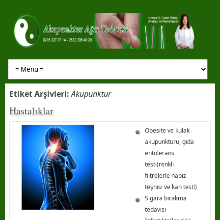
Etiket Arşivleri:
Akupunktur
Hastalıklar
Obesite ve kulak
akupunkturu, gıda
entolerans
testı(renkli
filtrelerle nabız
teşhısı ve kan testi)
Sigara bırakma
tedavısı