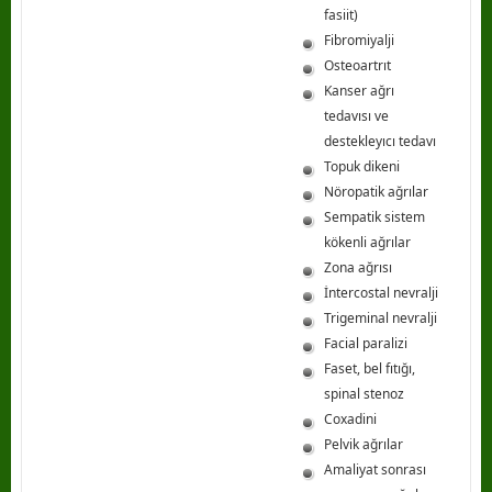
fasiit)
Fibromiyalji
Osteoartrıt
Kanser ağrı
tedavısı ve
destekleyıcı tedavı
Topuk dikeni
Nöropatik ağrılar
Sempatik sistem
kökenli ağrılar
Zona ağrısı
İntercostal nevralji
Trigeminal nevralji
Facial paralizi
Faset, bel fıtığı,
spinal stenoz
Coxadini
Pelvik ağrılar
Amaliyat sonrası