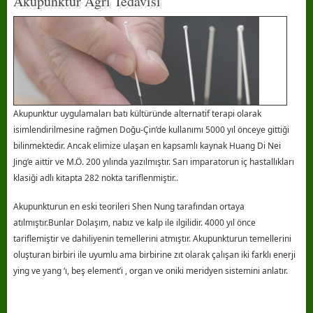
Akupunktur Ağrı Tedavisi
Akupunktur uygulamaları batı kültüründe alternatif terapi olarak
isimlendirilmesine rağmen Doğu-Çin’de kullanımı 5000 yıl önceye gittiği
bilinmektedir. Ancak elimize ulaşan en kapsamlı kaynak Huang Di Nei
Jing’e aittir ve M.Ö. 200 yılında yazılmıştır. Sarı imparatorun iç hastallıkları
klasiği adlı kitapta 282 nokta tariflenmiştir..
Akupunkturun en eski teorileri Shen Nung tarafından ortaya
atılmıştır.Bunlar Dolaşım, nabız ve kalp ile ilgilidir. 4000 yıl önce
tariflemiştir ve dahiliyenin temellerini atmıştır. Akupunkturun temellerini
oluşturan birbiri ile uyumlu ama birbirine zıt olarak çalışan iki farklı enerji
ying ve yang ‘ı, beş element’i , organ ve oniki meridyen sistemini anlatır.