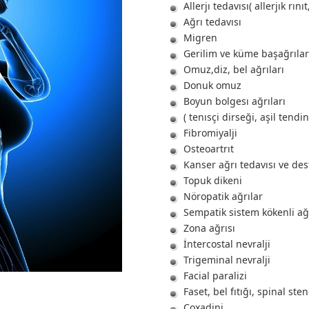
Allerjı tedavısı( allerjık rınıt
Ağrı tedavısı
Migren
Gerilim ve küme başağrılar
Omuz,diz, bel ağrıları
Donuk omuz
Boyun bolgesı ağrıları
( tenısçi dirseği, aşil tendini
Fibromiyalji
Osteoartrıt
Kanser ağrı tedavısı ve des
Topuk dikeni
Nöropatik ağrılar
Sempatik sistem kökenli ağ
Zona ağrısı
İntercostal nevralji
Trigeminal nevralji
Facial paralizi
Faset, bel fıtığı, spinal ste
Coxadini