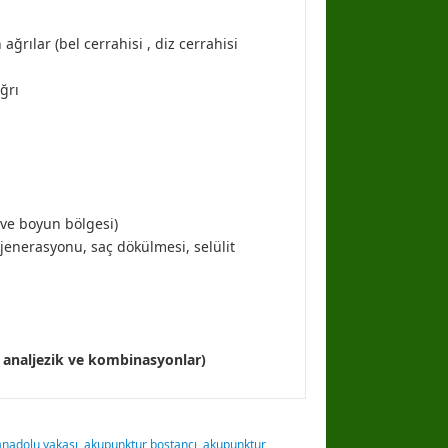
ğrılar (bel cerrahisi , diz cerrahisi
ğrı
ve boyun bölgesi)
jenerasyonu, saç dökülmesi, selülit
r, analjezik ve kombinasyonlar)
anadolu yakası
,
akupunktur bostancı
,
akupunktur