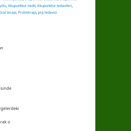
yolu
,
Akupunktur nedir
,
Akupunktur tedavileri
,
öral terapi
,
Proloterapi
,
prp tedavisi
on
visinde
lgelerdeki
arak o