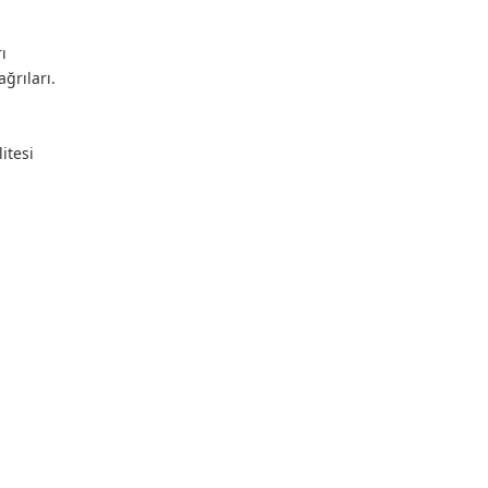
ı
ğrıları.
itesi