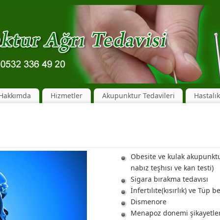
Hakkımda
Hizmetler
Akupunktur Tedavileri
Hastalık
Obesite ve kulak akupunkturu
nabız teşhısı ve kan testi)
Sigara bırakma tedavısı
İnfertılıte(kısırlık) ve Tüp 
Dismenore
Menapoz donemi şikayetler