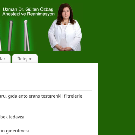
lar
İletişim
, gıda entolerans testı(renkli filtrelerle
bebek tedavısı
in giderilmesi