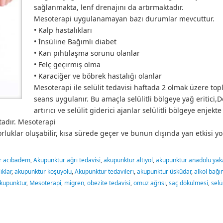
sağlanmakta, lenf drenajını da artırmaktadır.
Mesoterapi uygulanamayan bazı durumlar mevcuttur.
• Kalp hastalıkları
• İnsüline Bağımlı diabet
• Kan pıhtılaşma sorunu olanlar
• Felç geçirmiş olma
• Karaciğer ve böbrek hastalığı olanlar
Mesoterapi ile selülit tedavisi haftada 2 olmak üzere to
seans uygulanır. Bu amaçla selülitli bölgeye yağ eritici,
artırıcı ve selülit giderici ajanlar selülitli bölgeye enjekte 
adır. Mesoterapi
rluklar oluşabilir, kısa sürede geçer ve bunun dışında yan etkisi yo
r acıbadem
,
Akupunktur ağrı tedavisi
,
akupunktur altıyol
,
akupunktur anadolu yak
ıklar
,
akupunktur koşuyolu
,
Akupunktur tedavileri
,
akupunktur üsküdar
,
alkol bağım
kupunktur
,
Mesoterapi
,
migren
,
obezite tedavisi
,
omuz ağrısı
,
saç dökülmesi
,
selü