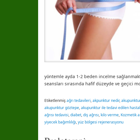
yöntemle ayda 1-2 beden incelme sağlanmakt
seansları sırasında hafif düzeyde ve geçici mo
Etiketlenmiş
ağrı tedavileri
,
akpunktur nedir
,
akupunktu
akupunktur göztepe
,
akupunktur ile tedavi edilen hastal
ağrısı tedavisi
,
diabet
,
diş ağrısı
,
kilo verme
,
Kozmetik a
yiyecek bağımlılığı
,
yüz bölgesi rejenerasyonu