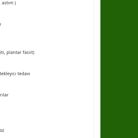
, astım )
ı
ti, plantar fasiit)
tekleyıcı tedavı
rılar
noz