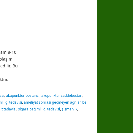
plam 8-10
Dolaşım
edilir. Bu
ktur.
ası
,
akupunktur bostancı
,
akupunktur caddebostan
,
lılığı tedavisi
,
ameliyat sonrası geçmeyen ağrılar
,
bel
lit tedavisi
,
sigara bağımlılığı tedavisi
,
şişmanlık
,