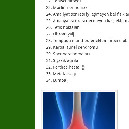
Tenisçi dirseği
Morfin nörinoması
Amaliyat sonrası iyileşmeyen bel fıtıklar
Amaliyat sonrası geçmeyen kas, eklem a
Tetik noktalar
Fibromiyalji
Tempoda mandibuler eklem hipermobil
Karpal tünel sendromu
Spor yaralanmaları
Siyasik ağrılar
Perthes hastalığı
Metatarsalji
Lumbalji