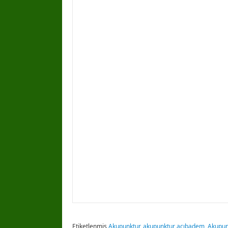
Etiketlenmiş
Akupunktur
,
akupunktur acıbadem
,
Akupunk