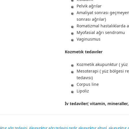
Pelvik ağrılar
Amaliyat sonrası geçmeyen a
sonrası ağrılar)
Romatizmal hastalıklarda a
Myofasial ağrı sendromu
Vaginusmus
Kozmetık tedavıler
Kozmetik akupunktur ( yüz 
Mesoterapi ( yüz bölgesi re
tedavısı)
Corpus line
Lipoliz
İv tedaviler( vitamin, mineralle
tur ağrı tedavisi
,
Akupunktur ağrı tedavisi nedir
,
akupunktur altıyol
,
akupunktur 