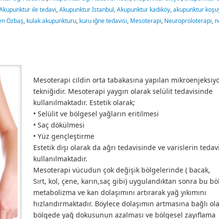
Akupunktur ile tedavi
,
Akupunktur İstanbul
,
Akupunktur kadıköy
,
akupunktur koşu
ten Özbaş
,
kulak akupunkturu
,
kuru iğne tedavisi
,
Mesoterapi
,
Neuroproloterapi
,
n
Mesoterapi cildin orta tabakasına yapılan mikroenjeksiy
tekniğidir. Mesoterapi yaygın olarak selülit tedavisinde
kullanılmaktadır. Estetik olarak;
• Selülit ve bölgesel yağların eritilmesi
• Saç dökülmesi
• Yüz gençleştirme
Estetik dışı olarak da ağrı tedavisinde ve varislerin teda
kullanılmaktadır.
Mesoterapi vücudun çok değişik bölgelerinde ( bacak,
Sırt, kol, çene, karın,saç gibi) uygulandıktan sonra bu bö
metabolizma ve kan dolaşımını artırarak yağ yıkımını
hızlandırmaktadır. Böylece dolaşımın artmasına bağlı ol
bölgede yağ dokusunun azalması ve bölgesel zayıflama