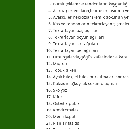
Bursit (eklem ve tendonların kayganlığ
Artroz ( eklem kireçlenmeleri,aşınma ve
Avaskuler nekrozlar (kemik dokunun yet
Kas ve tendonların tekrarlayan şişmeler
Tekrarlayan baş ağrıları
Tekrarlayan boyun ağrıları
Tekrarlayan sırt ağrıları
Tekrarlayan bel ağrıları
Omurgalarda,göğüs kafesinde ve kabur
Migren
Topuk dikeni
Ayak bilek, el bilek burkulmaları sonra
Koksidinia(kuyruk sokumu ağrısı)
Skolyoz
Kifoz
Osteitis pubis
Kondromalazi
Meniskopati
Planlar fasitis